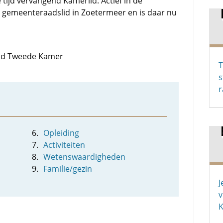
e tijd vervangend Kamerlid. Actief in de
26 gemeenteraadslid in Zoetermeer en is daar nu
 lid Tweede Kamer
T
s
Opleiding
Activiteiten
Wetenswaardigheden
Familie/gezin
J
v
K