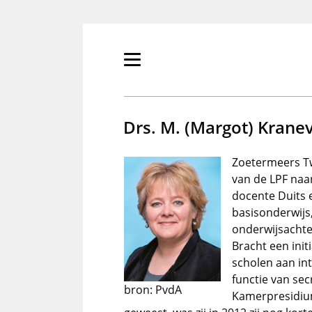
Overslaan
en
naar
de
Primair
inhoud
menu
gaan
tonen/verbergen
Drs. M. (Margot) Krane
Zoetermeers Tw
van de LPF naa
docente Duits e
basisonderwijs
onderwijsachte
Bracht een init
scholen aan int
functie van sec
bron: PvdA
Kamerpresidium.