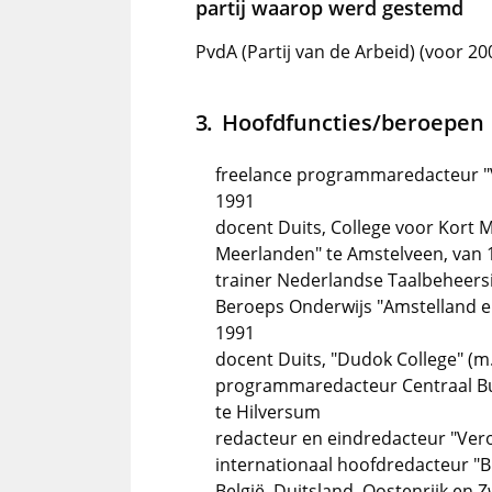
partij waarop werd gestemd
PvdA (Partij van de Arbeid) (voor 20
Hoofdfuncties/beroepen
freelance programmaredacteur "V
1991
docent Duits, College voor Kort
Meerlanden" te Amstelveen, van 
trainer Nederlandse Taalbeheersin
Beroeps Onderwijs "Amstelland e
1991
docent Duits, "Dudok College" (m.
programmaredacteur Centraal B
te Hilversum
redacteur en eindredacteur "Veron
internationaal hoofdredacteur "
België, Duitsland, Oostenrijk en Z