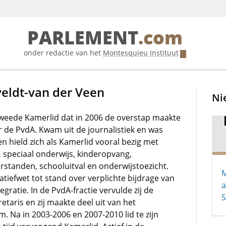
PARLEMENT
.com
onder redactie van het
Montesquieu Instituut
veldt-van der Veen
Ni
eede Kamerlid dat in 2006 de overstap maakte
r de PvdA. Kwam uit de journalistiek en was
n hield zich als Kamerlid vooral bezig met
, speciaal onderwijs, kinderopvang,
rstanden, schooluitval en onderwijstoezicht.
M
iatiefwet tot stand over verplichte bijdrage van
a
egratie. In de PvdA-fractie vervulde zij de
S
retaris en zij maakte deel uit van het
 Na in 2003-2006 en 2007-2010 lid te zijn