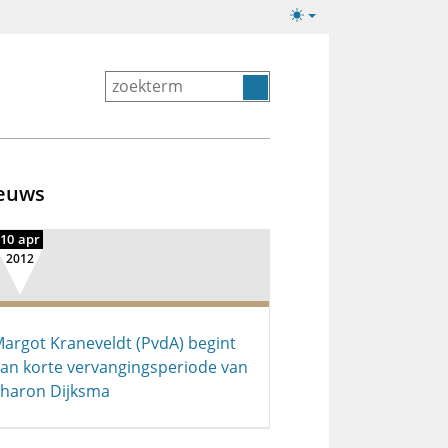
Lichte/donkere
weergave
euws
10 apr
2012
argot Kraneveldt (PvdA) begint
an korte vervangingsperiode van
haron Dijksma