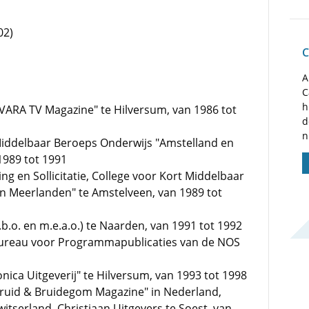
02)
C
A
C
h
ARA TV Magazine" te Hilversum, van 1986 tot
d
n
 Middelbaar Beroeps Onderwijs "Amstelland en
1989 tot 1991
g en Sollicitatie, College voor Kort Middelbaar
n Meerlanden" te Amstelveen, van 1989 tot
b.o. en m.e.a.o.) te Naarden, van 1991 tot 1992
ureau voor Programmapublicaties van de NOS
ica Uitgeverij" te Hilversum, van 1993 tot 1998
Bruid & Bruidegom Magazine" in Nederland,
witserland, Christiaan Uitgevers te Soest, van