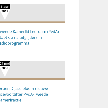
5 apr
2012
weede Kamerlid Leerdam (PvdA)
tapt op na uitglijders in
radioprogramma
21 mei
2008
eroen Dijsselbloem nieuwe
icevoorzitter PvdA-Tweede
amerfractie