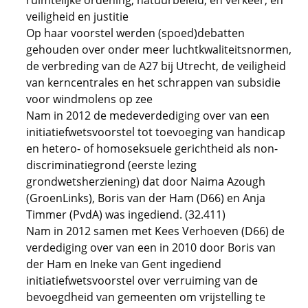
ruimtelijke ordening, natuurbeleid, en verkeer, en
veiligheid en justitie
Op haar voorstel werden (spoed)debatten
gehouden over onder meer luchtkwaliteitsnormen,
de verbreding van de A27 bij Utrecht, de veiligheid
van kerncentrales en het schrappen van subsidie
voor windmolens op zee
Nam in 2012 de medeverdediging over van een
initiatiefwetsvoorstel tot toevoeging van handicap
en hetero- of homoseksuele gerichtheid als non-
discriminatiegrond (eerste lezing
grondwetsherziening) dat door Naima Azough
(GroenLinks), Boris van der Ham (D66) en Anja
Timmer (PvdA) was ingediend. (32.411)
Nam in 2012 samen met Kees Verhoeven (D66) de
verdediging over van een in 2010 door Boris van
der Ham en Ineke van Gent ingediend
initiatiefwetsvoorstel over verruiming van de
bevoegdheid van gemeenten om vrijstelling te