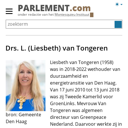
Overslaan
Licht
PARLEMENT
.com
en
weerg
Primair
onder redactie van het
Montesquieu Instituut
naar
menu
de
tonen/verbergen
inhoud
gaan
Drs. L. (Liesbeth) van Tongeren
Liesbeth van Tongeren (1958)
was in 2018-2022 wethouder van
duurzaamheid en
energietransitie van Den Haag.
Van 17 juni 2010 tot 13 juni 2018
was zij Tweede Kamerlid voor
GroenLinks. Mevrouw Van
Tongeren was algemeen
bron: Gemeente
directeur van Greenpeace
Den Haag
Nederland. Daarvoor werkte zij in