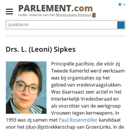
Overslaan
Licht
PARLEMENT
.com
en
weerg
Primair
onder redactie van het
Montesquieu Instituut
naar
menu
de
tonen/verbergen
inhoud
gaan
Drs. L. (Leoni) Sipkes
Principiële pacifiste, die vóór zij
Tweede Kamerlid werd werkzaam
was bij organisaties op het
gebied van vredesvraagstukken.
Was daarnaast zeer actief in het
Interkerkelijk Vredesberaad en
als voorzitter van de werkgroep
Vrouwen tegen kernwapens. In
1993 was zij samen met
Paul Rosenmöller
kandidaat
voor het (duo-)lijsttrekkerschap van GroenLinks. In de