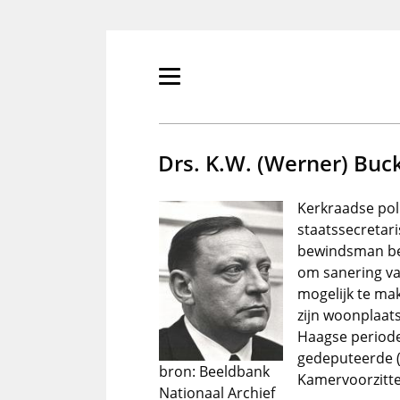
Overslaan
en
naar
de
Primair
inhoud
menu
gaan
tonen/verbergen
Drs. K.W. (Werner) Buc
Kerkraadse poli
staatssecretari
bewindsman bez
om sanering va
mogelijk te ma
zijn woonplaats
Haagse periode 
gedeputeerde (
bron: Beeldbank
Kamervoorzitt
Nationaal Archief