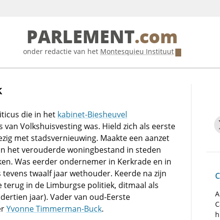
PARLEMENT
.com
onder redactie van het
Montesquieu Instituut
k
ticus die in het
kabinet-Biesheuvel
s van Volkshuisvesting was. Hield zich als eerste
ig met stadsvernieuwing. Maakte een aanzet
n het verouderde woningbestand in steden
ken. Was eerder ondernemer in Kerkrade en in
 tevens twaalf jaar wethouder. Keerde na zijn
C
terug in de Limburgse politiek, ditmaal als
A
dertien jaar). Vader van oud-Eerste
C
er
Yvonne Timmerman-Buck
.
h