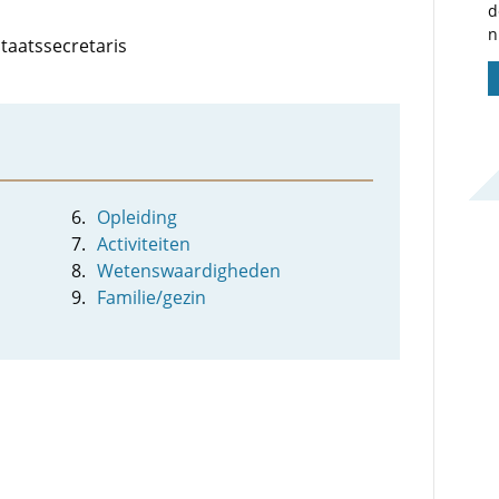
d
n
staatssecretaris
Opleiding
Activiteiten
Wetenswaardigheden
Familie/gezin