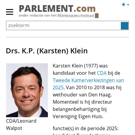
Overslaan
Licht
PARLEMENT
.com
en
weerg
Primair
onder redactie van het
Montesquieu Instituut
naar
menu
de
tonen/verbergen
inhoud
gaan
Drs. K.P. (Karsten) Klein
Karsten Klein (1977) was
kandidaat voor het
CDA
bij de
Tweede Kamerverkiezingen van
2025
. Van 2010 to 2018 was hij
wethouder van Den Haag.
Momenteel is hij directeur
belangenbehartiging bij
Vereniging Eigen Huis.
CDA/Leonard
Walpot
functie(s) in de periode 2025: