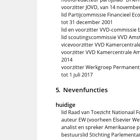
voorzitter JOVD, van 14 november
lid Partijcommissie Financieel E
tot 31 december 2001
lid en voorzitter VVD-commissie bu
lid scoutingscommissie VVD Amst
vicevoorzitter VVD Kamercentral
voorzitter VVD Kamercentrale Am
2014
voorzitter Werkgroep Permanente 
tot 1 juli 2017
Nevenfuncties
huidige
lid Raad van Toezicht Nationaal 
auteur EW (voorheen Elsevier Wee
analist en spreker Amerikaanse po
bestuurslid Stichting Parlementa