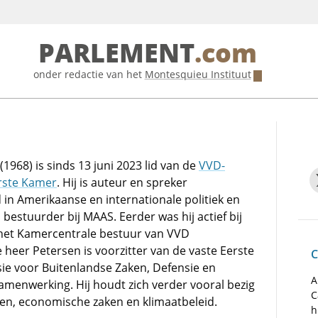
PARLEMENT
.com
onder redactie van het
Montesquieu Instituut
1968) is sinds 13 juni 2023 lid van de
VVD-
erste Kamer
. Hij is auteur en spreker
 in Amerikaanse en internationale politiek en
bestuurder bij MAAS. Eerder was hij actief bij
 het Kamercentrale bestuur van VVD
heer Petersen is voorzitter van de vaste Eerste
C
e voor Buitenlandse Zaken, Defensie en
A
amenwerking. Hij houdt zich verder vooral bezig
C
ken, economische zaken en klimaatbeleid.
h