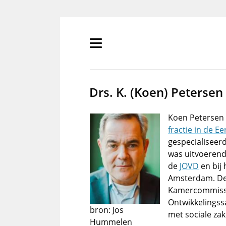
Overslaan
en
naar
de
Primair
inhoud
menu
gaan
tonen/verbergen
Drs. K. (Koen) Petersen
Koen Petersen (
fractie in de E
gespecialiseerd
was uitvoerend 
de
JOVD
en bij
Amsterdam. De 
Kamercommissi
Ontwikkelingss
bron: Jos
met sociale za
Hummelen