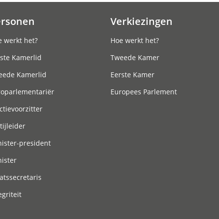
ersonen
Verkiezingen
 werkt het?
Hoe werkt het?
ste Kamerlid
Tweede Kamer
eede Kamerlid
Eerste Kamer
roparlementariër
Europees Parlement
ctievoorzitter
tijleider
ister-president
ister
atssecretaris
egriteit