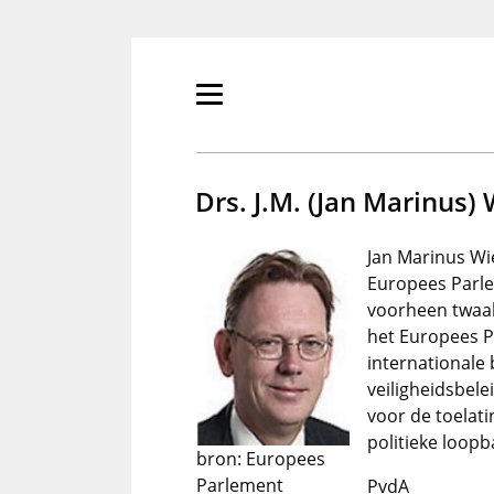
Overslaan
en
naar
de
Primair
inhoud
menu
gaan
tonen/verbergen
Drs. J.M. (Jan Marinus)
Jan Marinus Wi
Europees Parl
voorheen twaalf
het Europees Pa
internationale 
veiligheidsbele
voor de toelati
politieke loopb
bron: Europees
Parlement
PvdA