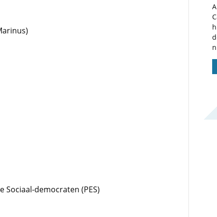
A
C
h
Marinus)
d
n
se Sociaal-democraten (PES)