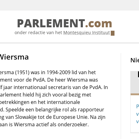
PARLEMENT
.com
onder redactie van het
Montesquieu Instituut
 Wiersma
Ni
ersma (1951) was in 1994-2009 lid van het
ement voor de PvdA. De heer Wiersma was
 jaar internationaal secretaris van de PvdA. In
rlement hield hij zich vooral bezig met
betrekkingen en het internationale
P
id. Speelde een belangrijke rol als rapporteur
v
ng van Slowakije tot de Europese Unie. Na zijn
v
aan is Wiersma actief als onderzoeker.