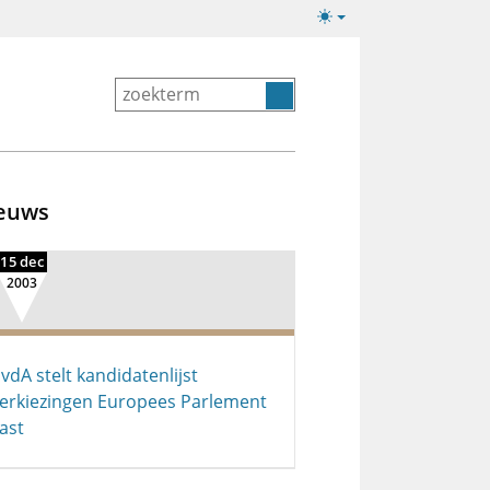
Lichte/donkere
weergave
euws
15 dec
2003
vdA stelt kandidatenlijst
erkiezingen Europees Parlement
ast