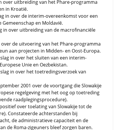
 in over uitbreiding van het Phare-programma
n in Kroatië.
ag in over de interim-overeenkomst voor een
e Gemeenschap en Moldavië.
g in over uitbreiding van de macrofinanciële
in over de uitvoering van het Phare-programma
steun aan projecten in Midden- en Oost-Europa.
lag in over het sluiten van een interim-
Europese Unie en Oezbekistan.
lag in over het toetredingsverzoek van
eptember 2001 over de voortgang die Slowakije
ropese regelgeving met het oog op toetreding
evende raadplegingsprocedure).
sitief over toelating van Slowakije tot de
re). Constateerde achterstanden bij
cht, de administratieve capaciteit en de
 van de Roma-zigeuners bleef zorgen baren.