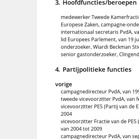
Hoofdfuncties/beroepen
medewerker Tweede Kamerfractie 
Europese Zaken, campagne-onders
internationaal secretaris PvdA, v
lid Europees Parlement, van 19 jul
onderzoeker, Wiardi Beckman Sti
senior gastonderzoeker, Clingend
Partijpolitieke functies
vorige
campagnedirecteur PvdA, van 199
tweede vicevoorzitter PvdA, van f
vicevoorzitter PES (Partij van de
2004
vicevoorzitter Fractie van de PES
van 2004 tot 2009
campagnedirecteur PvdA, van sep