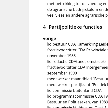
met betrekking tot de voeding en
de agrarische bedrijfskolom en de
vee, vlees en andere agrarische 
Partijpolitieke functies
vorige
lid bestuur CDA Kamerkring Leid
fractievoorzitter CDA Provinciale
november 1983
lid redactie CDAtueel, omstreeks
fractievoorzitter CDA Intergemee
september 1990
medewerker maandblad "Bestuu
medewerker partijkrant "Politiek
lid commissie buitenland CDA
lid programmacommissie CDA Twe
Bestuur en Politiezaken, van 1989
lid commissie Midden- en Oost-Eu