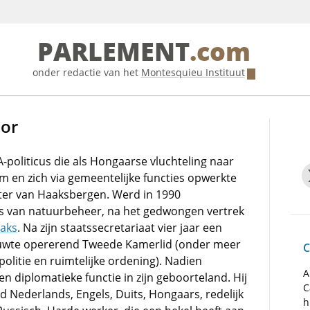
PARLEMENT
.com
onder redactie van het
Montesquieu Instituut
bor
-politicus die als Hongaarse vluchteling naar
 en zich via gemeentelijke functies opwerkte
er van Haaksbergen. Werd in 1990
is van natuurbeheer, na het gedwongen vertrek
aks
. Na zijn staatssecretariaat vier jaar een
 luwte opererend Tweede Kamerlid (onder meer
C
olitie en ruimtelijke ordening). Nadien
A
en diplomatieke functie in zijn geboorteland. Hij
C
d Nederlands, Engels, Duits, Hongaars, redelijk
h