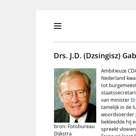
Overslaan
en
naar
de
Primair
inhoud
menu
gaan
tonen/verbergen
Drs. J.D. (Dzsingisz) Ga
Ambitieuze CDA
Nederland kwam
tot burgemeest
staatssecretar
van minister
Br
tamelijk in de
woordvoerder p
bekleedde hij e
bron: Fotobureau
spreekt vloeien
Dijkstra