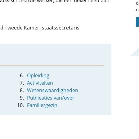
Russisch. Harde werker, die een hekel heeft aan
d
n
 lid Tweede Kamer, staatssecretaris
Opleiding
Activiteiten
Wetenswaardigheden
Publicaties van/over
Familie/gezin