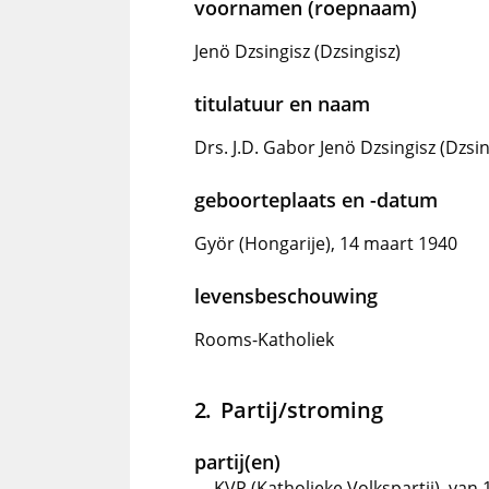
voornamen (roepnaam)
Jenö Dzsingisz (Dzsingisz)
titulatuur en naam
Drs. J.D. Gabor Jenö Dzsingisz (Dzsin
geboorteplaats en -datum
Györ (Hongarije), 14 maart 1940
levensbeschouwing
Rooms-Katholiek
Partij/stroming
partij(en)
KVP (Katholieke Volkspartij), van