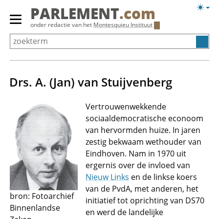
Overslaan
Licht
PARLEMENT
.com
en
weerg
Primair
onder redactie van het
Montesquieu Instituut
naar
menu
de
tonen/verbergen
inhoud
gaan
Drs. A. (Jan) van Stuijvenberg
Vertrouwenwekkende
sociaaldemocratische econoom
van hervormden huize. In jaren
zestig bekwaam wethouder van
Eindhoven. Nam in 1970 uit
ergernis over de invloed van
Nieuw Links
en de linkse koers
van de PvdA, met anderen, het
bron: Fotoarchief
initiatief tot oprichting van DS70
Binnenlandse
en werd de landelijke