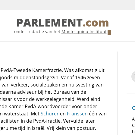
PARLEMENT
.com
onder redactie van het
Montesquieu Instituut
PvdA-Tweede Kamerfractie. Was afkomstig uit
joods middenstandsgezin. Vanaf 1946 zeven
van verkeer, sociale zaken en huisvesting van
daarna adviseur bij het Bureau van de
ssaris voor de werkgelegenheid. Werd eind
eede Kamer PvdA-woordvoerder voor onder
C
n waterstaat. Met
Schurer
en
Franssen
één van
A
cifisten in de PvdA-fractie. Vervulde later
C
uime tijd in Israël. Vrij klein van postuur.
h