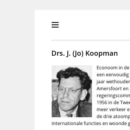
Overslaan
en
naar
de
Primair
inhoud
menu
gaan
tonen/verbergen
Drs. J. (Jo) Koopman
Econoom in de 
een eenvoudig 
jaar wethouder 
Amersfoort en 
regeringscommi
1956 in de Tw
meer verkeer e
de drie atoompa
internationale functies en woonde ger