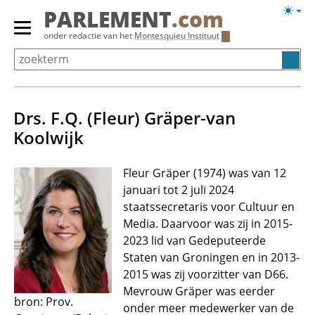
Overslaan
Licht
PARLEMENT
.com
en
weerg
Primair
onder redactie van het
Montesquieu Instituut
naar
menu
de
tonen/verbergen
inhoud
gaan
Drs. F.Q. (Fleur) Gräper-van
Koolwijk
Fleur Gräper (1974) was van 12
januari tot 2 juli 2024
staatssecretaris voor Cultuur en
Media. Daarvoor was zij in 2015-
2023 lid van Gedeputeerde
Staten van Groningen en in 2013-
2015 was zij voorzitter van D66.
Mevrouw Gräper was eerder
bron: Prov.
onder meer medewerker van de