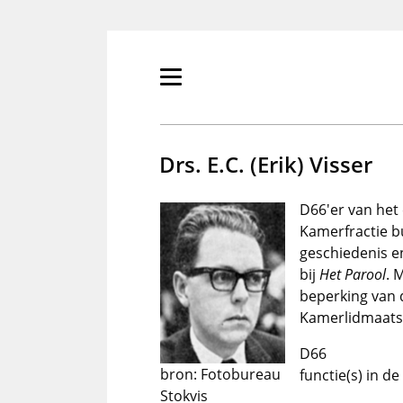
Overslaan
en
naar
de
Primair
inhoud
menu
gaan
tonen/verbergen
Drs. E.C. (Erik) Visser
D66'er van het 
Kamerfractie b
geschiedenis e
bij
Het Parool
. 
beperking van d
Kamerlidmaats
D66
bron: Fotobureau
functie(s) in d
Stokvis