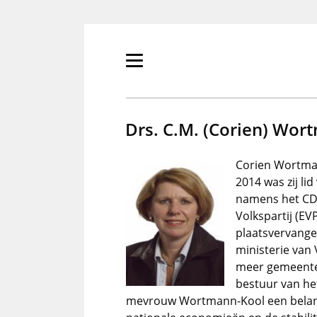
Overslaan
en
naar
de
Primair
inhoud
menu
gaan
tonen/verbergen
Drs. C.M. (Corien) Wor
Corien Wortmann
2014 was zij li
namens het CDA
Volkspartij (E
plaatsvervangen
ministerie van 
meer gemeentera
bestuur van he
mevrouw Wortmann-Kool een belangri