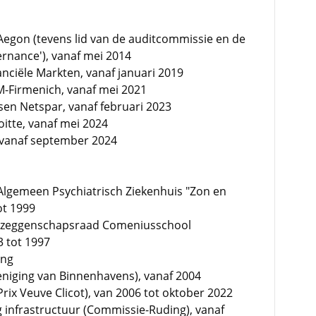
 Aegon (tevens lid van de auditcommissie en de
nance'), vanaf mei 2014
nanciële Markten, vanaf januari 2019
-Firmenich, vanaf mei 2021
en Netspar, vanaf februari 2023
itte, vanaf mei 2024
, vanaf september 2024
 Algemeen Psychiatrisch Ziekenhuis "Zon en
ot 1999
dezeggenschapsraad Comeniusschool
3 tot 1997
ing
eniging van Binnenhavens), vanaf 2004
Prix Veuve Clicot), van 2006 tot oktober 2022
g infrastructuur (Commissie-Ruding), vanaf