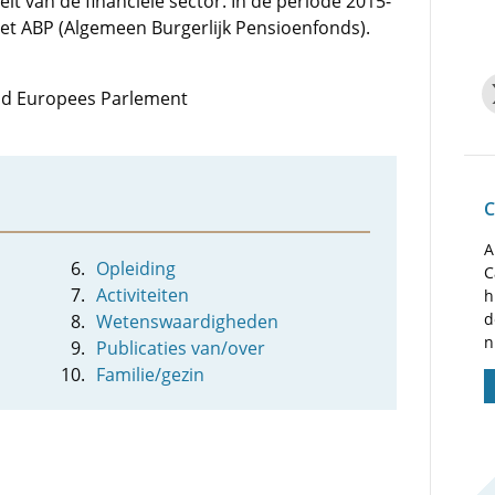
it van de financiële sector. In de periode 2015-
het ABP (Algemeen Burgerlijk Pensioenfonds).
 lid Europees Parlement
C
A
Opleiding
C
Activiteiten
h
d
Wetenswaardigheden
n
Publicaties van/over
Familie/gezin