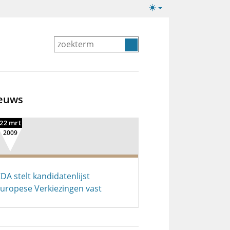
Lichte/donkere
weergave
euws
22 mrt
2009
DA stelt kandidatenlijst
uropese Verkiezingen vast