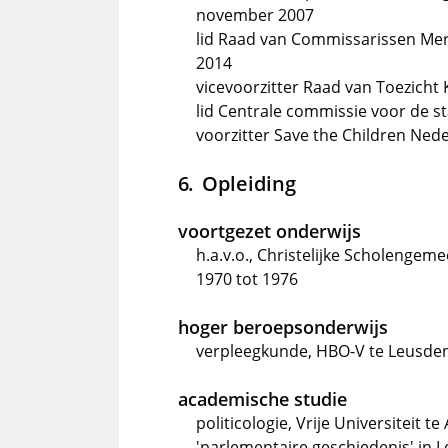
november 2007
lid Raad van Commissarissen Me
2014
vicevoorzitter Raad van Toezicht 
lid Centrale commissie voor de sta
voorzitter Save the Children Ned
Opleiding
voortgezet onderwijs
h.a.v.o., Christelijke Scholenge
1970 tot 1976
hoger beroepsonderwijs
verpleegkunde, HBO-V te Leusden
academische studie
politicologie, Vrije Universiteit
'parlementaire geschiedenis' in L