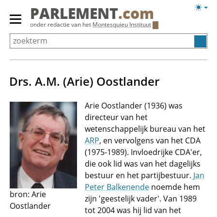
Overslaan
Licht
PARLEMENT
.com
en
weerg
Primair
onder redactie van het
Montesquieu Instituut
naar
menu
de
tonen/verbergen
inhoud
gaan
Drs. A.M. (Arie) Oostlander
Arie Oostlander (1936) was
directeur van het
wetenschappelijk bureau van het
ARP
, en vervolgens van het CDA
(1975-1989). Invloedrijke CDA'er,
die ook lid was van het dagelijks
bestuur en het partijbestuur.
Jan
Peter Balkenende
noemde hem
bron: Arie
zijn 'geestelijk vader'. Van 1989
Oostlander
tot 2004 was hij lid van het