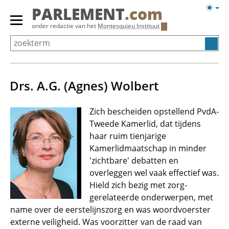
Overslaan
Licht
PARLEMENT
.com
en
weerg
Primair
onder redactie van het
Montesquieu Instituut
naar
menu
de
tonen/verbergen
inhoud
gaan
Drs. A.G. (Agnes) Wolbert
Zich bescheiden opstellend PvdA-
Tweede Kamerlid, dat tijdens
haar ruim tienjarige
Kamerlidmaatschap in minder
'zichtbare' debatten en
overleggen wel vaak effectief was.
Hield zich bezig met zorg-
gerelateerde onderwerpen, met
name over de eerstelijnszorg en was woordvoerster
externe veiligheid. Was voorzitter van de raad van