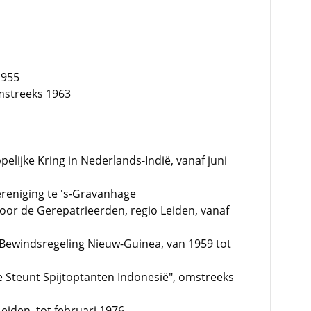
1955
omstreeks 1963
elijke Kring in Nederlands-Indië, vanaf juni
ereniging te 's-Gravanhage
oor de Gerepatrieerden, regio Leiden, vanaf
 Bewindsregeling Nieuw-Guinea, van 1959 tot
ie Steunt Spijtoptanten Indonesië", omstreeks
Leiden, tot februari 1976