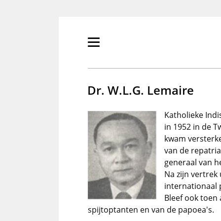
Overslaan
en
naar
de
Primair
inhoud
menu
gaan
tonen/verbergen
Dr. W.L.G. Lemaire
Katholieke Ind
in 1952 in de T
kwam versterke
van de repatria
generaal van he
Na zijn vertrek
internationaal 
Bleef ook toen 
spijtoptanten en van de papoea's.