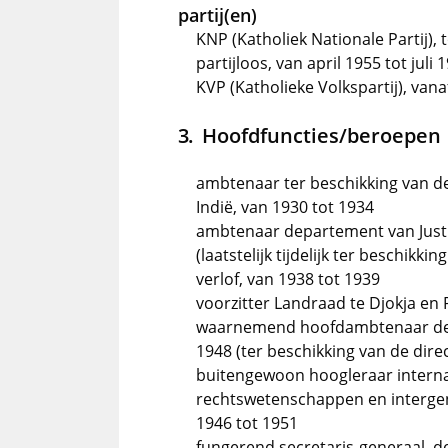
partij(en)
KNP (Katholiek Nationale Partij),
partijloos, van april 1955 tot juli 
KVP (Katholieke Volkspartij), vanaf
Hoofdfuncties/beroepen
ambtenaar ter beschikking van de
Indië, van 1930 tot 1934
ambtenaar departement van Justiti
(laatstelijk tijdelijk ter beschikki
verlof, van 1938 tot 1939
voorzitter Landraad te Djokja en 
waarnemend hoofdambtenaar depar
1948 (ter beschikking van de direc
buitengewoon hoogleraar internati
rechtswetenschappen en intergent
1946 tot 1951
fungerend secretaris-generaal, de