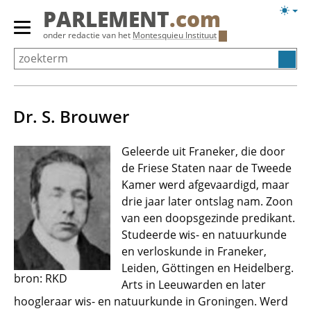
Overslaan
Licht
PARLEMENT
.com
en
weerg
Primair
onder redactie van het
Montesquieu Instituut
naar
menu
de
tonen/verbergen
inhoud
gaan
Dr. S. Brouwer
Geleerde uit Franeker, die door
de Friese Staten naar de Tweede
Kamer werd afgevaardigd, maar
drie jaar later ontslag nam. Zoon
van een doopsgezinde predikant.
Studeerde wis- en natuurkunde
en verloskunde in Franeker,
Leiden, Göttingen en Heidelberg.
bron: RKD
Arts in Leeuwarden en later
hoogleraar wis- en natuurkunde in Groningen. Werd