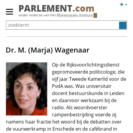
Overslaan
Licht
PARLEMENT
.com
en
weerg
Primair
onder redactie van het
Montesquieu Instituut
naar
menu
de
tonen/verbergen
inhoud
gaan
Dr. M. (Marja) Wagenaar
Op de Rijksvoorlichtingsdienst
gepromoveerde politicologe, die
vijf jaar Tweede Kamerlid voor de
PvdA was. Was universitair
docent bestuurskunde in Leiden
en daarvoor werkzaam bij de
radio. Als woordvoerster
rampenbestrijding voerde zij
namens haar fractie het woord bij de debatten over
de vuurwerkramp in Enschede en de cafébrand in