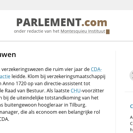
PARLEMENT
.com
onder redactie van het
Montesquieu Instituut
euwen
 verzekeringswezen die ruim vier jaar de
CDA-
actie
leidde. Klom bij verzekeringsmaatschappij
 Anno 1720 op van directie-assistent tot
de Raad van Bestuur. Als laatste
CHU
-voorzitter
 bij de uiteindelijke totstandkoming van het
s buitengewoon hoogleraar in Tilburg.
C
anager, die als econoom een belangrijke rol
A
 CDA.
C
h