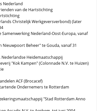
rs Nederland
Vrienden van de Hartstichting
rtstichting
ands Christelijk Werkgeversverbond) (later
84
he Samenwerking Nederland-Oost-Europa, vanaf
n Nieuwpoort Beheer" te Gouda, vanaf 31
V. Nederlandse Heidemaatschappij
everij "Kok Kampen" (Colonnade N.V. te Huizen)
tie
Aandelen ACF (Brocacef)
e Startende Ondernemers te Rotterdam
rzekeringsmaatschappij "Stad Rotterdam Anno
en Arcadis N.V. te Arnhem, tot juni 2004