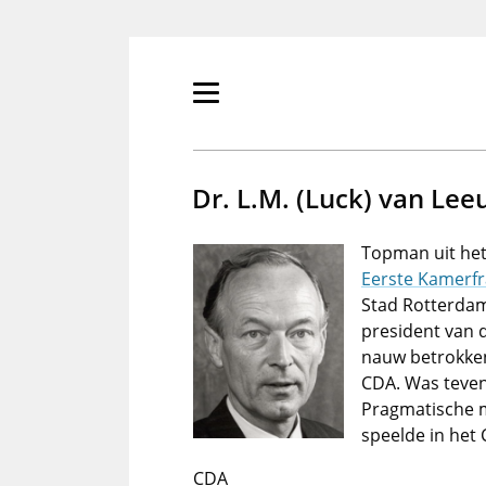
Overslaan
en
naar
de
Primair
inhoud
menu
gaan
tonen/verbergen
Dr. L.M. (Luck) van Le
Topman uit het
Eerste Kamerfr
Stad Rotterdam
president van 
nauw betrokken
CDA. Was teven
Pragmatische m
speelde in het
CDA