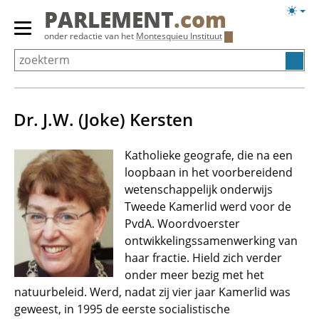
Overslaan
Licht
PARLEMENT
.com
en
weerg
Primair
onder redactie van het
Montesquieu Instituut
naar
menu
de
tonen/verbergen
inhoud
gaan
Dr. J.W. (Joke) Kersten
Katholieke geografe, die na een
loopbaan in het voorbereidend
wetenschappelijk onderwijs
Tweede Kamerlid werd voor de
PvdA. Woordvoerster
ontwikkelingssamenwerking van
haar fractie. Hield zich verder
onder meer bezig met het
natuurbeleid. Werd, nadat zij vier jaar Kamerlid was
geweest, in 1995 de eerste socialistische