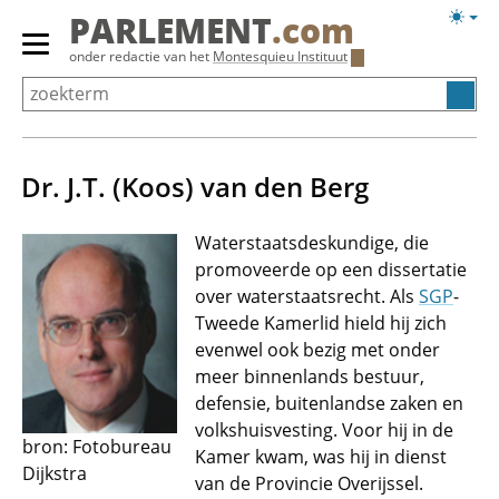
Overslaan
Licht
PARLEMENT
.com
en
weerg
Primair
onder redactie van het
Montesquieu Instituut
naar
menu
de
tonen/verbergen
inhoud
gaan
Dr. J.T. (Koos) van den Berg
Waterstaatsdeskundige, die
promoveerde op een dissertatie
over waterstaatsrecht. Als
SGP
-
Tweede Kamerlid hield hij zich
evenwel ook bezig met onder
meer binnenlands bestuur,
defensie, buitenlandse zaken en
volkshuisvesting. Voor hij in de
bron: Fotobureau
Kamer kwam, was hij in dienst
Dijkstra
van de Provincie Overijssel.