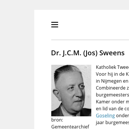
Overslaan
en
naar
de
Primair
inhoud
menu
gaan
tonen/verbergen
Dr. J.C.M. (Jos) Sweens
Katholiek Twee
Voor hij in d
in Nijmegen en
Combineerde z
burgemeestersc
Kamer onder me
en lid van de 
Goseling
onderz
bron:
jaar burgemees
Gemeentearchief