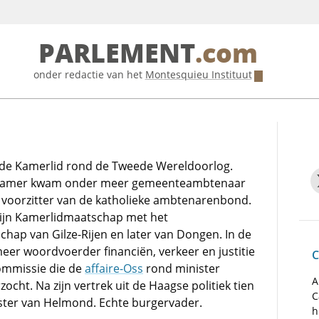
PARLEMENT
.com
onder redactie van het
Montesquieu Instituut
de Kamerlid rond de Tweede Wereldoorlog.
e Kamer kwam onder meer gemeenteambtenaar
 voorzitter van de katholieke ambtenarenbond.
ijn Kamerlidmaatschap met het
hap van Gilze-Rijen en later van Dongen. In de
er woordvoerder financiën, verkeer en justitie
C
commissie die de
affaire-Oss
rond minister
A
ocht. Na zijn vertrek uit de Haagse politiek tien
C
ter van Helmond. Echte burgervader.
h