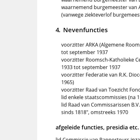
waarnemend burgemeester van As
(vanwege ziekteverlof burgemees
Nevenfuncties
voorzitter ARKA (Algemene Rooms
tot september 1937
voorzitter Roomsch-Katholieke Ce
1933 tot september 1937
voorzitter Federatie van R.K. Dio
1965)
voorzitter Raad van Toezicht Fo
lid enkele staatscommissies (na 
lid Raad van Commissarissen B.V.
sinds 1818", omstreeks 1970
afgeleide functies, presidia etc.
lid Commissie van Rapporteurs inzak