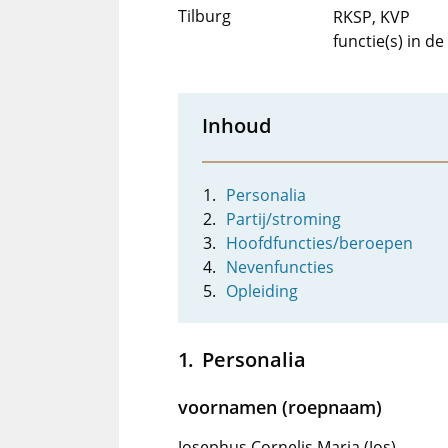
Tilburg
RKSP, KVP
functie(s) in d
Inhoud
Personalia
Partij/stroming
Hoofdfuncties/beroepen
Nevenfuncties
Opleiding
Personalia
voornamen (roepnaam)
Josephus Cornelis Maria (Jos)