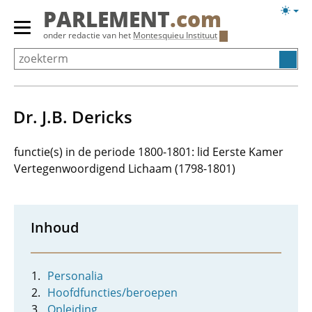
Overslaan
Licht
PARLEMENT
.com
en
weerg
Primair
onder redactie van het
Montesquieu Instituut
naar
menu
de
tonen/verbergen
inhoud
gaan
Dr. J.B. Dericks
functie(s) in de periode 1800-1801: lid Eerste Kamer
Vertegenwoordigend Lichaam (1798-1801)
Inhoud
Personalia
Hoofdfuncties/beroepen
Opleiding