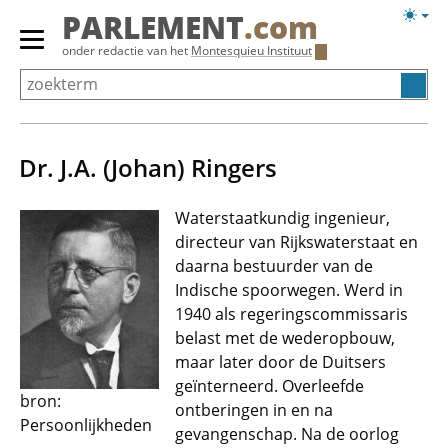
Overslaan
Licht
PARLEMENT
.com
en
weerg
Primair
onder redactie van het
Montesquieu Instituut
naar
menu
de
tonen/verbergen
inhoud
gaan
Dr. J.A. (Johan) Ringers
Waterstaatkundig ingenieur,
directeur van Rijkswaterstaat en
daarna bestuurder van de
Indische spoorwegen. Werd in
1940 als regeringscommissaris
belast met de wederopbouw,
maar later door de Duitsers
geïnterneerd. Overleefde
bron:
ontberingen in en na
Persoonlijkheden
gevangenschap. Na de oorlog