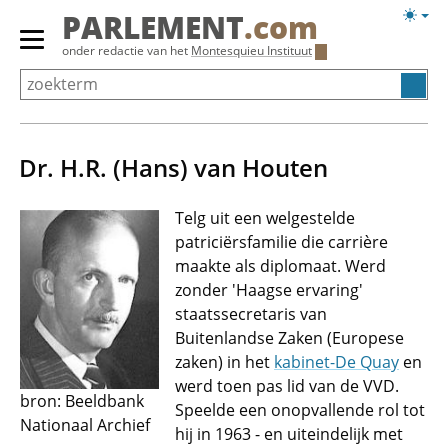
Overslaan
Licht
PARLEMENT
.com
en
weerg
Primair
onder redactie van het
Montesquieu Instituut
naar
menu
de
tonen/verbergen
inhoud
gaan
Dr. H.R. (Hans) van Houten
Telg uit een welgestelde
patriciërsfamilie die carrière
maakte als diplomaat. Werd
zonder 'Haagse ervaring'
staatssecretaris van
Buitenlandse Zaken (Europese
zaken) in het
kabinet-De Quay
en
werd toen pas lid van de VVD.
bron: Beeldbank
Speelde een onopvallende rol tot
Nationaal Archief
hij in 1963 - en uiteindelijk met