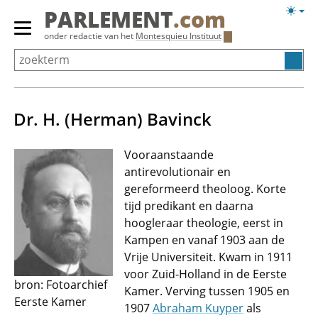
Overslaan
Licht
PARLEMENT
.com
en
weerg
Primair
onder redactie van het
Montesquieu Instituut
naar
menu
de
tonen/verbergen
inhoud
gaan
Dr. H. (Herman) Bavinck
Vooraanstaande
antirevolutionair en
gereformeerd theoloog. Korte
tijd predikant en daarna
hoogleraar theologie, eerst in
Kampen en vanaf 1903 aan de
Vrije Universiteit. Kwam in 1911
voor Zuid-Holland in de Eerste
bron: Fotoarchief
Kamer. Verving tussen 1905 en
Eerste Kamer
1907
Abraham Kuyper
als