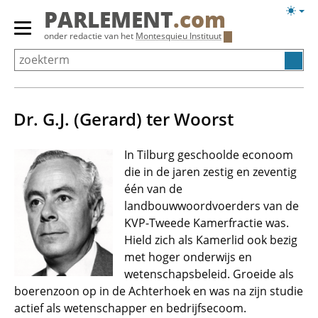
Overslaan
Licht
PARLEMENT
.com
en
weerg
Primair
onder redactie van het
Montesquieu Instituut
naar
menu
de
tonen/verbergen
inhoud
gaan
Dr. G.J. (Gerard) ter Woorst
In Tilburg geschoolde econoom
die in de jaren zestig en zeventig
één van de
landbouwwoordvoerders van de
KVP-Tweede Kamerfractie was.
Hield zich als Kamerlid ook bezig
met hoger onderwijs en
wetenschapsbeleid. Groeide als
boerenzoon op in de Achterhoek en was na zijn studie
actief als wetenschapper en bedrijfsecoom.