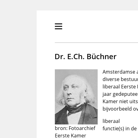
Overslaan
en
naar
de
Primair
inhoud
menu
gaan
tonen/verbergen
Dr. E.Ch. Büchner
Amsterdamse ar
diverse bestuu
liberaal Eerste
jaar gedeputee
Kamer niet uit
bijvoorbeeld o
liberaal
bron: Fotoarchief
functie(s) in d
Eerste Kamer