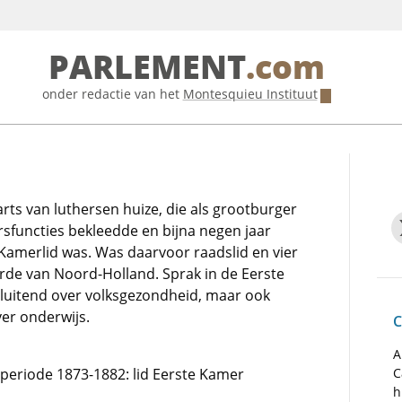
PARLEMENT
.com
onder redactie van het
Montesquieu Instituut
ts van luthersen huize, die als grootburger
rsfuncties bekleedde en bijna negen jaar
 Kamerlid was. Was daarvoor raadslid en vier
rde van Noord-Holland. Sprak in de Eerste
sluitend over volksgezondheid, maar ook
ver onderwijs.
C
A
e periode 1873-1882: lid Eerste Kamer
C
h