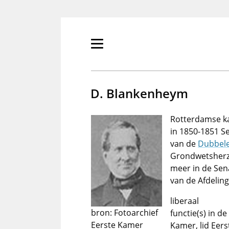
Overslaan
en
naar
de
Primair
inhoud
menu
gaan
tonen/verbergen
D. Blankenheym
Rotterdamse ka
in 1850-1851 Se
van de
Dubbel
Grondwetsherzi
meer in de Sen
van de Afdelin
liberaal
bron: Fotoarchief
functie(s) in 
Eerste Kamer
Kamer, lid Eer