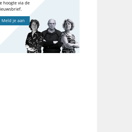
e hoogte via de
ieuwsbrief.
Meld je aan