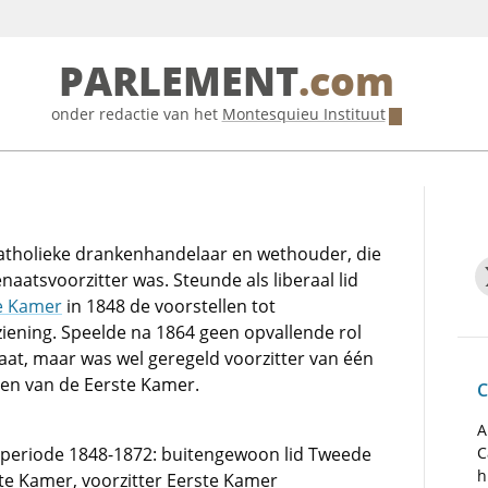
PARLEMENT
.com
onder redactie van het
Montesquieu Instituut
tholieke drankenhandelaar en wethouder, die
naatsvoorzitter was. Steunde als liberaal lid
e Kamer
in 1848 de voorstellen tot
ening. Speelde na 1864 geen opvallende rol
aat, maar was wel geregeld voorzitter van één
gen van de Eerste Kamer.
C
A
de periode 1848-1872: buitengewoon lid Tweede
C
h
ste Kamer, voorzitter Eerste Kamer