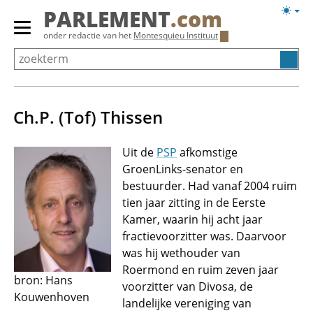
Overslaan
Licht
PARLEMENT
.com
en
weerg
Primair
onder redactie van het
Montesquieu Instituut
naar
menu
de
tonen/verbergen
inhoud
gaan
Ch.P. (Tof) Thissen
Uit de
PSP
afkomstige
GroenLinks-senator en
bestuurder. Had vanaf 2004 ruim
tien jaar zitting in de Eerste
Kamer, waarin hij acht jaar
fractievoorzitter was. Daarvoor
was hij wethouder van
Roermond en ruim zeven jaar
bron: Hans
voorzitter van Divosa, de
Kouwenhoven
landelijke vereniging van