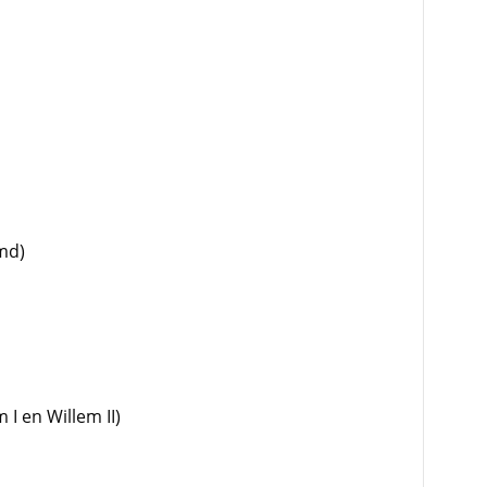
md)
 I en Willem II)