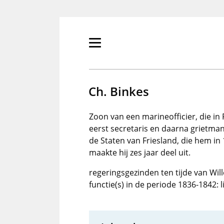
Overslaan
en
naar
de
Primair
inhoud
menu
gaan
tonen/verbergen
Ch. Binkes
Zoon van een marineofficier, die in 
eerst secretaris en daarna grietman 
de Staten van Friesland, die hem i
maakte hij zes jaar deel uit.
regeringsgezinden ten tijde van Will
functie(s) in de periode 1836-1842: