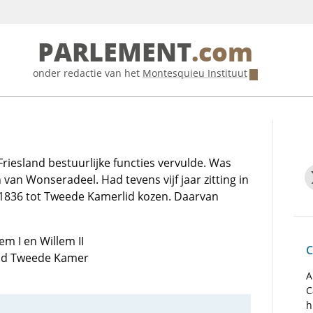
PARLEMENT
.com
onder redactie van het
Montesquieu Instituut
Friesland bestuurlijke functies vervulde. Was
van Wonseradeel. Had tevens vijf jaar zitting in
n 1836 tot Tweede Kamerlid kozen. Daarvan
em I en Willem II
C
 lid Tweede Kamer
A
C
h