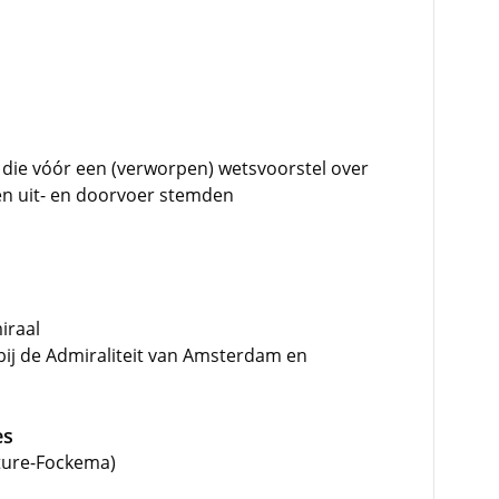
 die vóór een (verworpen) wetsvoorstel over
 en uit- en doorvoer stemden
iraal
bij de Admiraliteit van Amsterdam en
es
ature-Fockema)