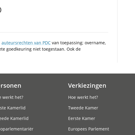
)
n
auteursrechten van PDC
van toepassing; overname,
iete goedkeuring niet toegestaan. Ook de
ersonen
Verkiezingen
 werkt het?
Hoe werkt het?
ste Kamerlid
Tweede Kamer
eede Kamerlid
Eerste Kamer
roparlementariër
Europees Parlement