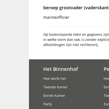
beroep grootvader (vaderskant
marineofficier
Op bovenstaande tekst en gegevens zij
in welke vorm dan ook, is zonder explic
afbeeldingen zijn niet rechtenvrij.
Het Binnenhof
P
Hoofdnavigatie
Hoe werkt het
Hoe
Tweede Kamer
Eer
Eerste Kamer
Tw
Partij
Eu