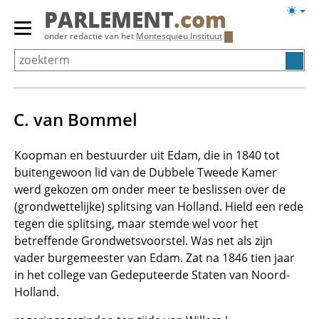
Overslaan
Licht
PARLEMENT
.com
en
weerg
Primair
onder redactie van het
Montesquieu Instituut
naar
menu
de
tonen/verbergen
inhoud
gaan
C. van Bommel
Koopman en bestuurder uit Edam, die in 1840 tot
buitengewoon lid van de Dubbele Tweede Kamer
werd gekozen om onder meer te beslissen over de
(grondwettelijke) splitsing van Holland. Hield een rede
tegen die splitsing, maar stemde wel voor het
betreffende Grondwetsvoorstel. Was net als zijn
vader burgemeester van Edam. Zat na 1846 tien jaar
in het college van Gedeputeerde Staten van Noord-
Holland.