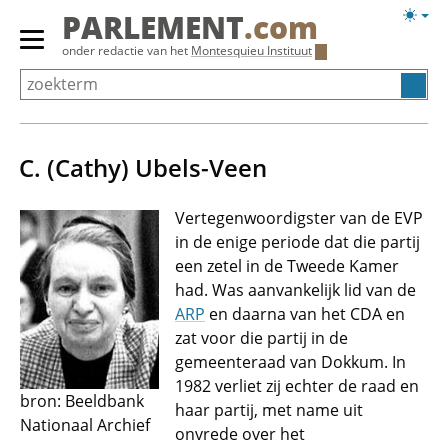
Overslaan
Licht
PARLEMENT
.com
en
weerg
Primair
onder redactie van het
Montesquieu Instituut
naar
menu
de
tonen/verbergen
inhoud
gaan
C. (Cathy) Ubels-Veen
Vertegenwoordigster van de EVP
in de enige periode dat die partij
een zetel in de Tweede Kamer
had. Was aanvankelijk lid van de
ARP
en daarna van het CDA en
zat voor die partij in de
gemeenteraad van Dokkum. In
1982 verliet zij echter de raad en
bron: Beeldbank
haar partij, met name uit
Nationaal Archief
onvrede over het