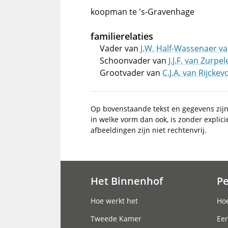
koopman te 's-Gravenhage
familierelaties
Vader van
J.W. Half-Wassenaer v
Schoonvader van
J.J.F. van Zurpel
Grootvader van
C.J.A. van Rijckev
Op bovenstaande tekst en gegevens zij
in welke vorm dan ook, is zonder explic
afbeeldingen zijn niet rechtenvrij.
Het Binnenhof
P
Hoofdnavigatie
Hoe werkt het
Hoe
Tweede Kamer
Eer