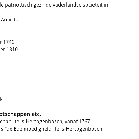
 patriottisch gezinde vaderlandse sociëteit in
 Amicitia
r 1746
ber 1810
k
ootschappen etc.
rschap" te 's-Hertogenbosch, vanaf 1767
rs "de Edelmoedigheid" te 's-Hertogenbosch,