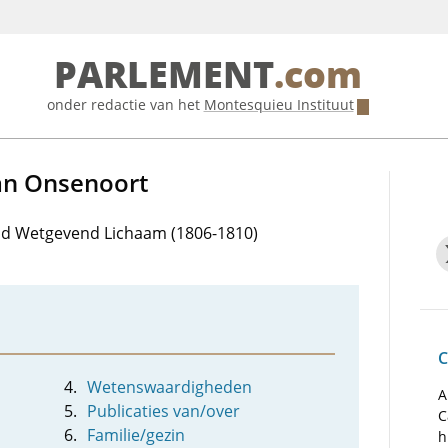
PARLEMENT
.com
onder redactie van het
Montesquieu Instituut
van Onsenoort
 lid Wetgevend Lichaam (1806-1810)
C
Wetenswaardigheden
A
Publicaties van/over
C
Familie/gezin
h