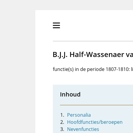
Overslaan
en
naar
de
Primair
inhoud
menu
gaan
tonen/verbergen
B.J.J. Half-Wassenaer 
functie(s) in de periode 1807-1810:
Inhoud
Personalia
Hoofdfuncties/beroepen
Nevenfuncties