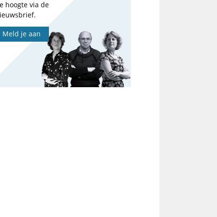
e hoogte via de
ieuwsbrief.
Meld je aan