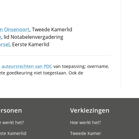
an Onsenoort
, Tweede Kamerlid
e
, lid Notabelenvergadering
orsel
, Eerste Kamerlid
n
auteursrechten van PDC
van toepassing; overname,
iete goedkeuring niet toegestaan. Ook de
ersonen
Verkiezingen
 werkt het?
Hoe werkt het?
ste Kamerlid
Tweede Kamer