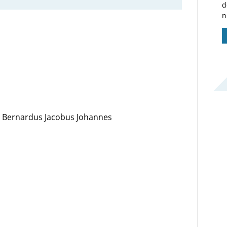
d
n
t Bernardus Jacobus Johannes