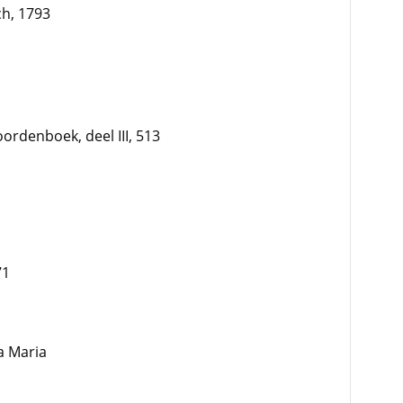
ch, 1793
rdenboek, deel III, 513
71
a Maria