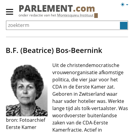
Overslaan
Licht
PARLEMENT
.com
en
weerg
Primair
onder redactie van het
Montesquieu Instituut
naar
menu
de
tonen/verbergen
inhoud
gaan
B.F. (Beatrice) Bos-Beernink
Uit de christendemocratische
vrouwenorganisatie afkomstige
politica, die vier jaar voor het
CDA in de Eerste Kamer zat.
Geboren in Zwitserland waar
haar vader hotelier was. Werkte
lange tijd als tolk-vertaalster. Was
woordvoerster buitenlandse
bron: Fotoarchief
zaken van de CDA-Eerste
Eerste Kamer
Kamerfractie. Actief in