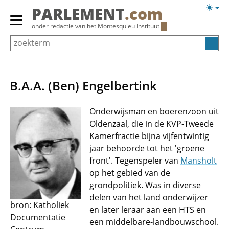
Overslaan
Licht
PARLEMENT
.com
en
weerg
Primair
onder redactie van het
Montesquieu Instituut
naar
menu
de
tonen/verbergen
inhoud
gaan
B.A.A. (Ben) Engelbertink
Onderwijsman en boerenzoon uit
Oldenzaal, die in de KVP-Tweede
Kamerfractie bijna vijfentwintig
jaar behoorde tot het 'groene
front'. Tegenspeler van
Mansholt
op het gebied van de
grondpolitiek. Was in diverse
delen van het land onderwijzer
bron: Katholiek
en later leraar aan een HTS en
Documentatie
een middelbare-landbouwschool.