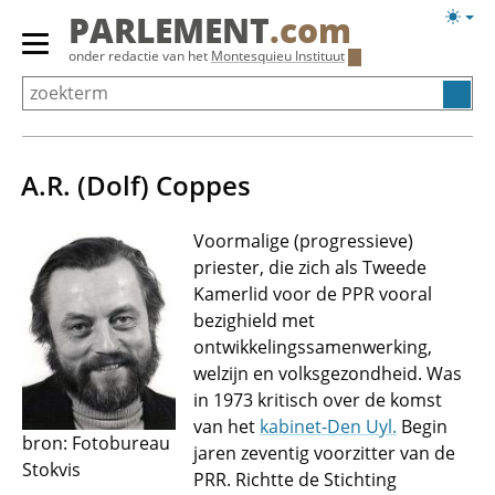
Overslaan
Licht
PARLEMENT
.com
en
weerg
Primair
onder redactie van het
Montesquieu Instituut
naar
menu
de
tonen/verbergen
inhoud
gaan
A.R. (Dolf) Coppes
Voormalige (progressieve)
priester, die zich als Tweede
Kamerlid voor de PPR vooral
bezighield met
ontwikkelingssamenwerking,
welzijn en volksgezondheid. Was
in 1973 kritisch over de komst
van het
kabinet-Den Uyl.
Begin
bron: Fotobureau
jaren zeventig voorzitter van de
Stokvis
PRR. Richtte de Stichting