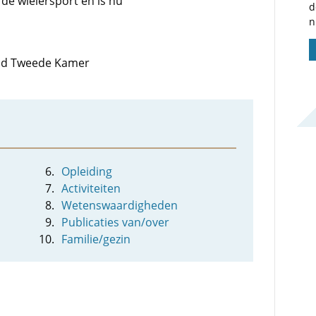
 de wielersport en is nu
d
n
 lid Tweede Kamer
Opleiding
Activiteiten
Wetenswaardigheden
Publicaties van/over
Familie/gezin