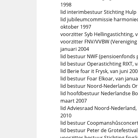
1998
lid interimbestuur Stichting Hulp
lid jubileumcommissie harmonieo
oktober 1997
voorzitter Syb Hellingastichting,
voorzitter FNV/VVBW (Vereniging 
januari 2004
lid bestuur NWF (pensioenfonds 
lid bestuur Operastichting RIXT, v
lid Berie foar it Frysk, van juni 2
lid bestuur Foar Elkoar, van janua
lid bestuur Noord-Nederlands Ork
lid hoofdbestuur Nederlandse Bo
maart 2007
lid Adviesraad Noord-Nederland, 
2010
lid bestuur Coopmanshûsconcerte
lid bestuur Peter de Grotefestiva
voorzitter bestuur Stichting Frys