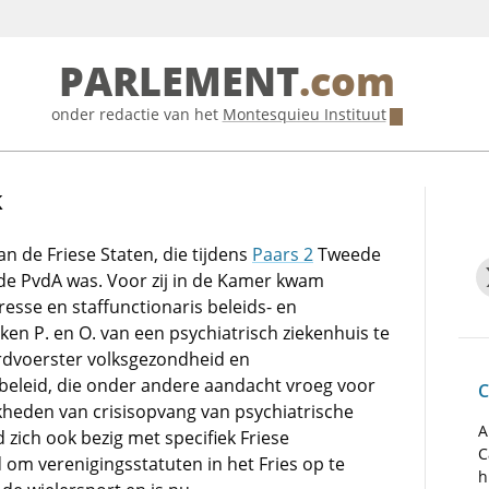
PARLEMENT
.com
onder redactie van het
Montesquieu Instituut
k
an de Friese Staten, die tijdens
Paars 2
Tweede
de PvdA was. Voor zij in de Kamer kwam
resse en staffunctionaris beleids- en
ken P. en O. van een psychiatrisch ziekenhuis te
dvoerster volksgezondheid en
eleid, die onder andere aandacht vroeg voor
C
kheden van crisisopvang van psychiatrische
A
d zich ook bezig met specifiek Friese
C
om verenigingsstatuten in het Fries op te
h