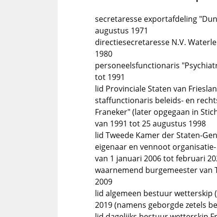
secretaresse exportafdeling "Dun
augustus 1971
directiesecretaresse N.V. Waterle
1980
personeelsfunctionaris "Psychiat
tot 1991
lid Provinciale Staten van Frieslan
staffunctionaris beleids- en rech
Franeker" (later opgegaan in Stic
van 1991 tot 25 augustus 1998
lid Tweede Kamer der Staten-Gene
eigenaar en vennoot organisatie-
van 1 januari 2006 tot februari 2
waarnemend burgemeester van Ten
2009
lid algemeen bestuur wetterskip 
2019 (namens geborgde zetels be
lid dagelijks bestuur wetterskip 