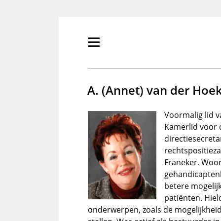
Overslaan
en
naar
de
Primair
inhoud
menu
gaan
tonen/verbergen
A. (Annet) van der Hoe
Voormalig lid v
Kamerlid voor 
directiesecreta
rechtspositieza
Franeker. Woor
gehandicaptenb
betere mogelij
patiënten. Hiel
onderwerpen, zoals de mogelijkheid 