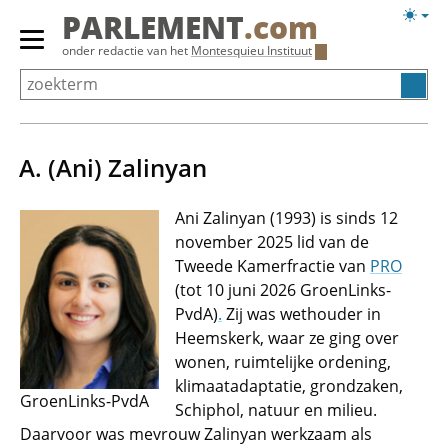
Overslaan
Licht
PARLEMENT
.com
en
weerg
Primair
onder redactie van het
Montesquieu Instituut
naar
menu
de
tonen/verbergen
inhoud
gaan
A. (Ani) Zalinyan
Ani Zalinyan (1993) is sinds 12
november 2025 lid van de
Tweede Kamerfractie van
PRO
(tot 10 juni 2026 GroenLinks-
PvdA)
.
Zij was wethouder in
Heemskerk, waar ze ging over
wonen, ruimtelijke ordening,
klimaatadaptatie, grondzaken,
GroenLinks-PvdA
Schiphol, natuur en milieu.
Daarvoor was mevrouw Zalinyan werkzaam als