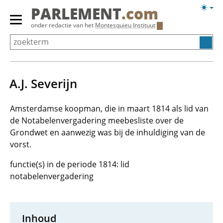
Overslaan
Licht
PARLEMENT
.com
en
weerg
Primair
onder redactie van het
Montesquieu Instituut
naar
menu
de
tonen/verbergen
inhoud
gaan
A.J. Severijn
Amsterdamse koopman, die in maart 1814 als lid van
de Notabelenvergadering meebesliste over de
Grondwet en aanwezig was bij de inhuldiging van de
vorst.
functie(s) in de periode 1814: lid
notabelenvergadering
Inhoud