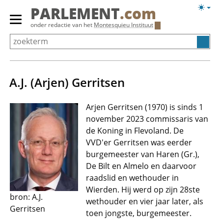
Overslaan
Licht
PARLEMENT
.com
en
weerg
Primair
onder redactie van het
Montesquieu Instituut
naar
menu
de
tonen/verbergen
inhoud
gaan
A.J. (Arjen) Gerritsen
Arjen Gerritsen (1970) is sinds 1
november 2023 commissaris van
de Koning in Flevoland. De
VVD'er Gerritsen was eerder
burgemeester van Haren (Gr.),
De Bilt en Almelo en daarvoor
raadslid en wethouder in
Wierden. Hij werd op zijn 28ste
bron: A.J.
wethouder en vier jaar later, als
Gerritsen
toen jongste, burgemeester.