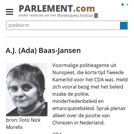
Overslaan
Licht
PARLEMENT
.com
en
weerg
Primair
onder redactie van het
Montesquieu Instituut
naar
menu
de
tonen/verbergen
inhoud
gaan
A.J. (Ada) Baas-Jansen
Voormalige politieagente uit
Nunspeet, die korte tijd Tweede
Kamerlid voor het CDA was. Hield
zich vooral bezig met het beleid
inzake de politie,
minderhedenbeleid en
emancipatiebeleid. Sprak plenair
alleen over de positie van
bron: Foto Nick
Chinezen in Nederland.
Morelis