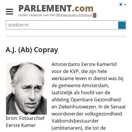
Overslaan
Licht
PARLEMENT
.com
en
weerg
Primair
onder redactie van het
Montesquieu Instituut
naar
menu
de
tonen/verbergen
inhoud
gaan
A.J. (Ab) Copray
Amsterdams Eerste Kamerlid
voor de KVP, die zijn hele
werkzame leven in dienst was bij
de gemeente Amsterdam,
laatstelijk als hoofd van de
afdeling Openbare Gezondheid
en Ziekenhuiswezen. In de Senaat
woordvoerder volksgezondheid.
bron: Fotoarchief
Vakbondsbestuurder
Eerste Kamer
(ambtenaren), die tot de