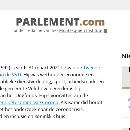
PARLEMENT
.com
onder redactie van het
Montesquieu Instituut
Ni
992) is sinds 31 maart 2021 lid van de
Tweede
an de VVD
. Hij was wethouder economie en
publieke dienstverlening, sport, arbeidsmarkt en
de gemeente Veldhoven. Verder is hij
n het Oogfonds. Hij is voorzitter van de
V
 enquêtecommissie Corona
. Als Kamerlid houdt
a
met het onderzoek naar de coronacrisis,
 en inclusie en koninklijk huis.