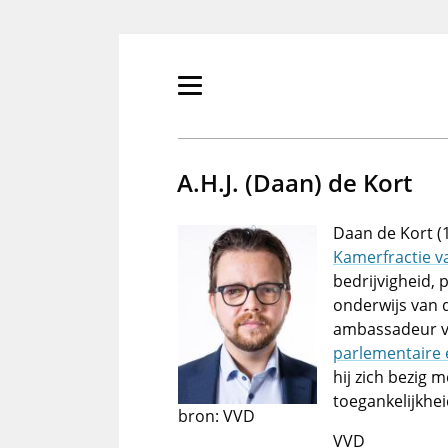
Overslaan
en
naar
de
Primair
inhoud
menu
gaan
tonen/verbergen
A.H.J. (Daan) de Kort
Daan de Kort (1
Kamerfractie v
bedrijvigheid, 
onderwijs van 
ambassadeur va
parlementaire
hij zich bezig 
toegankelijkheid
bron: VVD
VVD