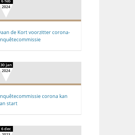
6 feb
2024
aan de Kort voorzitter corona-
enquêtecommissie
30 jan
2024
nquêtecommissie corona kan
an start
6 dec
2023