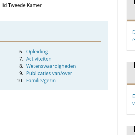
n: lid Tweede Kamer
D
Opleiding
Activiteiten
Wetenswaardigheden
Publicaties van/over
Familie/gezin
E
v