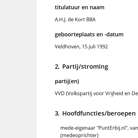
titulatuur en naam
A.H.J. de Kort BBA
geboorteplaats en -datum
Veldhoven, 15 juli 1992
Partij/stroming
partij(en)
VVD (Volkspartij voor Vrijheid en D
Hoofdfuncties/beroepen
mede-eigenaar "PuntErbij.nl", va
(medeoprichter)