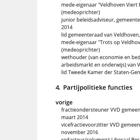
mede-eigenaar "Veldhoven Viert 
(medeoprichter)
junior beleidsadviseur, gemeente
2014
lid gemeenteraad van Veldhoven,
mede-eigenaar "Trots op Veldhov
(medeoprichter)
wethouder (van economie en bedri
arbeidsmarkt en onderwijs) van V
lid Tweede Kamer der Staten-Gen
Partijpolitieke functies
vorige
fractieondersteuner VVD gemeen
maart 2014
vicefractievoorzitter VVD gemee
november 2016
redacteur/columnist Liberaal Be