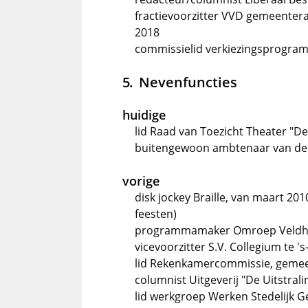
fractievoorzitter VVD gemeenter
2018
commissielid verkiezingsprogra
Nevenfuncties
huidige
lid Raad van Toezicht Theater "D
buitengewoon ambtenaar van de b
vorige
disk jockey Braille, van maart 20
feesten)
programmamaker Omroep Veldhov
vicevoorzitter S.V. Collegium te
lid Rekenkamercommissie, gemee
columnist Uitgeverij "De Uitstrali
lid werkgroep Werken Stedelijk 