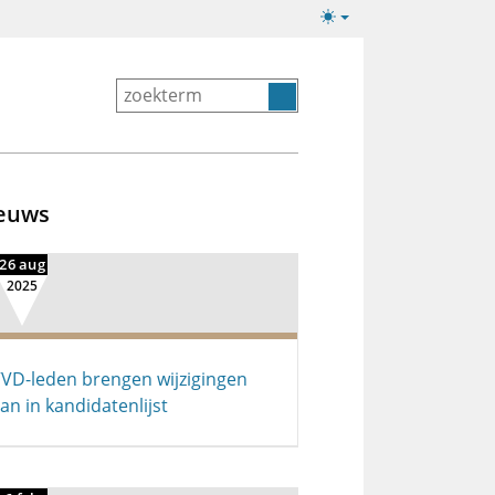
Lichte/donkere
weergave
euws
26 aug
2025
VD-leden brengen wijzigingen
an in kandidatenlijst