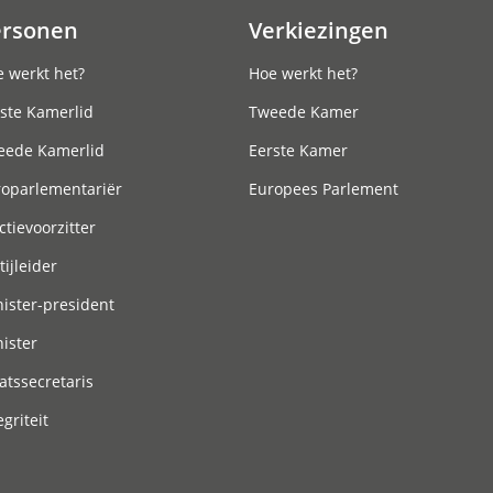
ersonen
Verkiezingen
 werkt het?
Hoe werkt het?
ste Kamerlid
Tweede Kamer
eede Kamerlid
Eerste Kamer
roparlementariër
Europees Parlement
ctievoorzitter
tijleider
ister-president
ister
atssecretaris
egriteit