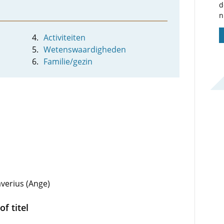
d
n
Activiteiten
Wetenswaardigheden
Familie/gezin
averius (Ange)
f titel