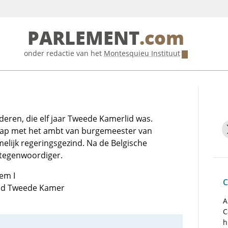
PARLEMENT
.com
onder redactie van het
Montesquieu Instituut
eren, die elf jaar Tweede Kamerlid was.
ap met het ambt van burgemeester van
elijk regeringsgezind. Na de Belgische
rtegenwoordiger.
em I
C
 lid Tweede Kamer
A
C
h