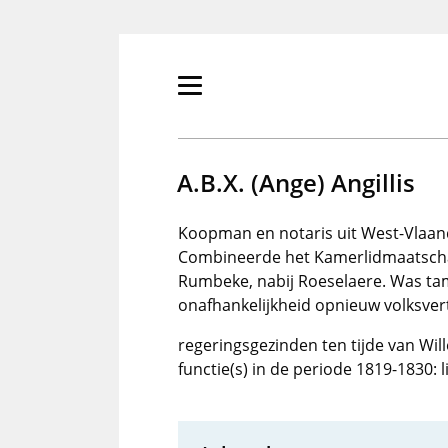
Overslaan
en
naar
de
Primair
inhoud
menu
gaan
tonen/verbergen
A.B.X. (Ange) Angillis
Koopman en notaris uit West-Vlaand
Combineerde het Kamerlidmaatsch
Rumbeke, nabij Roeselaere. Was tam
onafhankelijkheid opnieuw volksve
regeringsgezinden ten tijde van Will
functie(s) in de periode 1819-1830: