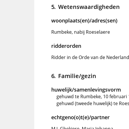
Wetenswaardigheden
woonplaats(en)/adres(sen)
Rumbeke, nabij Roeselaere
ridderorden
Ridder in de Orde van de Nederlan
Familie/gezin
huwelijk/samenlevingsvorm
gehuwd te Rumbeke, 10 februari 1
gehuwd (tweede huwelijk) te Roess
echtgeno(o)t(e)/partner
M.J. Ghekiere, Maria Johanna