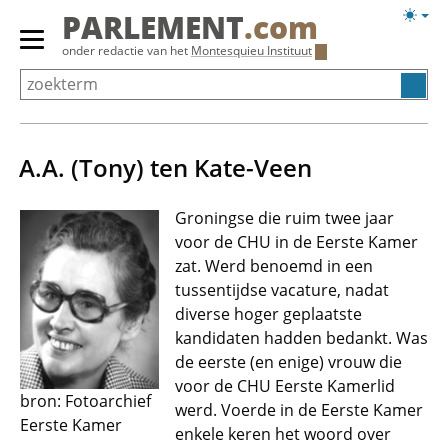
Overslaan
Licht
PARLEMENT
.com
en
weerg
Primair
onder redactie van het
Montesquieu Instituut
naar
menu
de
tonen/verbergen
inhoud
gaan
A.A. (Tony) ten Kate-Veen
Groningse die ruim twee jaar
voor de CHU in de Eerste Kamer
zat. Werd benoemd in een
tussentijdse vacature, nadat
diverse hoger geplaatste
kandidaten hadden bedankt. Was
de eerste (en enige) vrouw die
voor de CHU Eerste Kamerlid
bron: Fotoarchief
werd. Voerde in de Eerste Kamer
Eerste Kamer
enkele keren het woord over