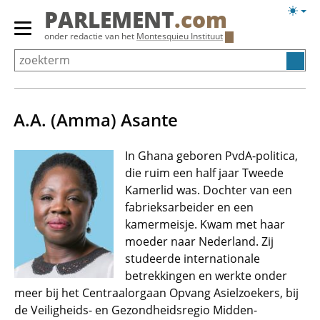
Overslaan
Licht
PARLEMENT
.com
en
weerg
Primair
onder redactie van het
Montesquieu Instituut
naar
menu
de
tonen/verbergen
inhoud
gaan
A.A. (Amma) Asante
In Ghana geboren PvdA-politica,
die ruim een half jaar Tweede
Kamerlid was. Dochter van een
fabrieksarbeider en een
kamermeisje. Kwam met haar
moeder naar Nederland. Zij
studeerde internationale
betrekkingen en werkte onder
meer bij het Centraalorgaan Opvang Asielzoekers, bij
de Veiligheids- en Gezondheidsregio Midden-