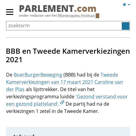
Overslaan
Licht
PARLEMENT
.com
en
weerg
Primair
onder redactie van het
Montesquieu Instituut
naar
menu
de
tonen/verbergen
inhoud
gaan
BBB en Tweede Kamerverkiezingen
2021
De
BoerBurgerBeweging
(BBB) had bij de
Tweede
Kamerverkiezingen van 17 maart 2021
Caroline van
der Plas
als lijsttrekker. De titel van het
verkiezingsprogramma luidde
'Gezond verstand voor
een gezond platteland'.
De partij had na de
verkiezingen 1 zetel in de Tweede Kamer.