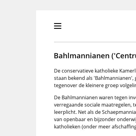
Overslaan
en
naar
de
Primair
inhoud
menu
gaan
tonen/verbergen
Bahlmannianen ('Centr
De conservatieve katholieke Kamer
staan bekend als 'Bahlmannianen'
tegenover de kleinere groep volgel
De Bahlmannianen waren tegen invoe
verregaande sociale maatregelen, t
leerplicht. Net als de Schaepmannian
van openbaar en bijzonder onderwij
katholieken (onder meer afschaffin