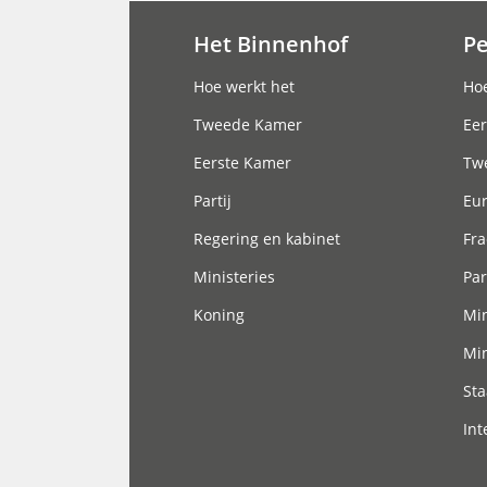
Het Binnenhof
P
Hoofdnavigatie
Hoe werkt het
Hoe
Tweede Kamer
Eer
Eerste Kamer
Tw
Partij
Eu
Regering en kabinet
Fra
Ministeries
Par
Koning
Min
Min
Sta
Int