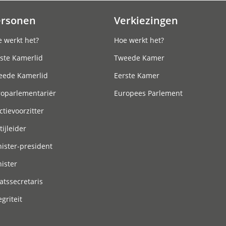
ersonen
Verkiezingen
 werkt het?
Hoe werkt het?
ste Kamerlid
Tweede Kamer
eede Kamerlid
Eerste Kamer
roparlementariër
Europees Parlement
ctievoorzitter
tijleider
ister-president
ister
atssecretaris
egriteit