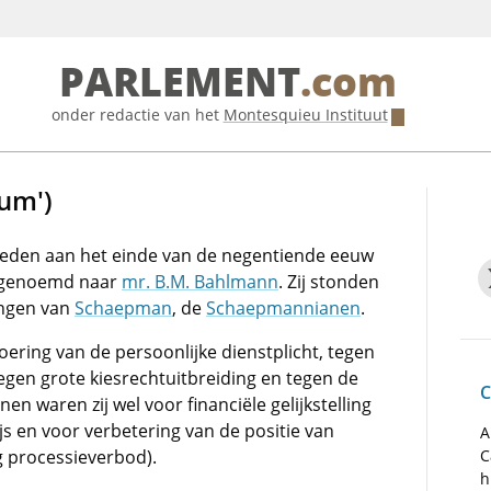
PARLEMENT
.com
onder redactie van het
Montesquieu Instituut
um')
leden aan het einde van de negentiende eeuw
, genoemd naar
mr. B.M. Bahlmann
. Zij stonden
ingen van
Schaepman
, de
Schaepmannianen
.
ring van de persoonlijke dienstplicht, tegen
egen grote kiesrechtuitbreiding en tegen de
C
en waren zij wel voor financiële gelijkstelling
s en voor verbetering van de positie van
A
g processieverbod).
C
h