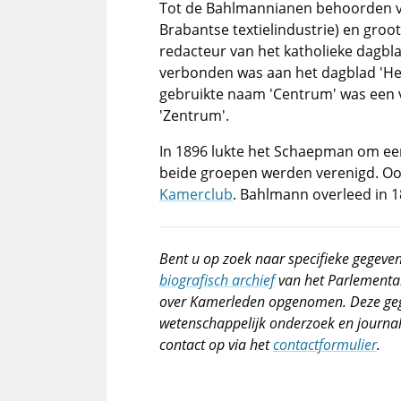
Tot de Bahlmannianen behoorden vo
Brabantse textielindustrie) en gro
redacteur van het katholieke dagbl
verbonden was aan het dagblad 'He
gebruikte naam 'Centrum' was een ve
'Zentrum'.
In 1896 lukte het Schaepman om ee
beide groepen werden verenigd. Oo
Kamerclub
. Bahlmann overleed in 
Bent u op zoek naar specifieke gegeven
biografisch archief
van het Parlementai
over Kamerleden opgenomen. Deze geg
wetenschappelijk onderzoek en journal
contact op via het
contactformulier
.