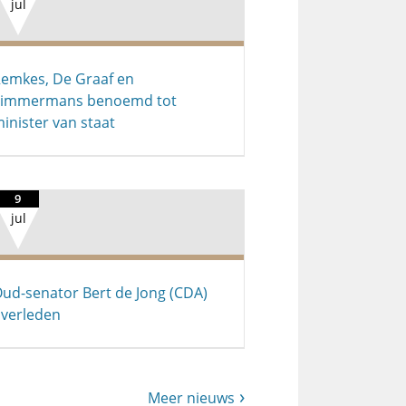
jul
emkes, De Graaf en
Timmermans benoemd tot
inister van staat
9
jul
ud-senator Bert de Jong (CDA)
verleden
Meer nieuws