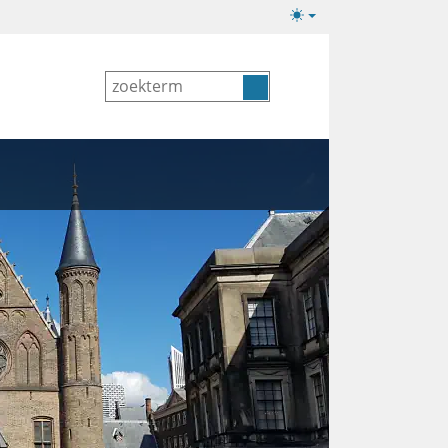
Lichte/donkere
weergave