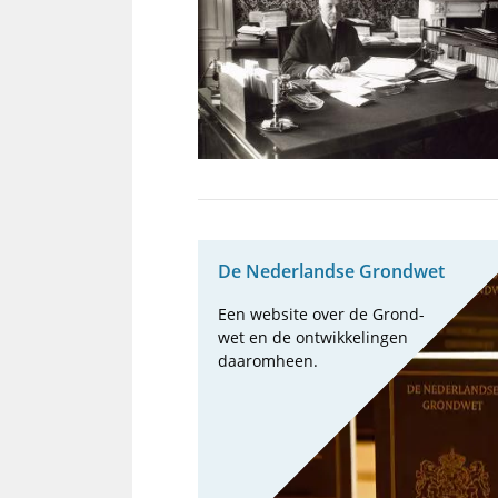
De Neder­landse Grond­wet
Een web­site over de Grond­
wet en de ont­wik­ke­lin­gen
daarom­heen.