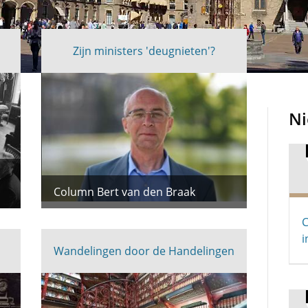
Zijn ministers 'deugnieten'?
N
Column Bert van den Braak
C
i
Wandelingen door de Handelingen