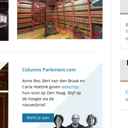
R
m
Columns Parlement.com
Anne Bos, Bert van den Braak en
Carla Hoetink geven
wekelijks
O
hun visie op Den Haag. Blijf op
de hoogte via de
o
nieuwsbrief.
Meld je aan