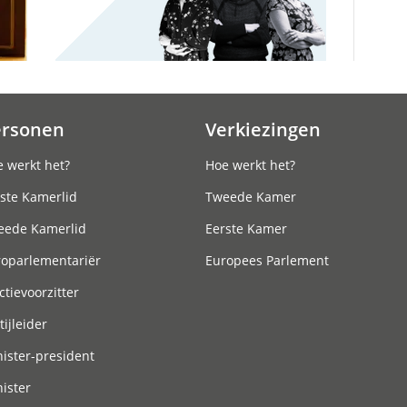
ersonen
Verkiezingen
 werkt het?
Hoe werkt het?
ste Kamerlid
Tweede Kamer
eede Kamerlid
Eerste Kamer
roparlementariër
Europees Parlement
ctievoorzitter
tijleider
ister-president
ister