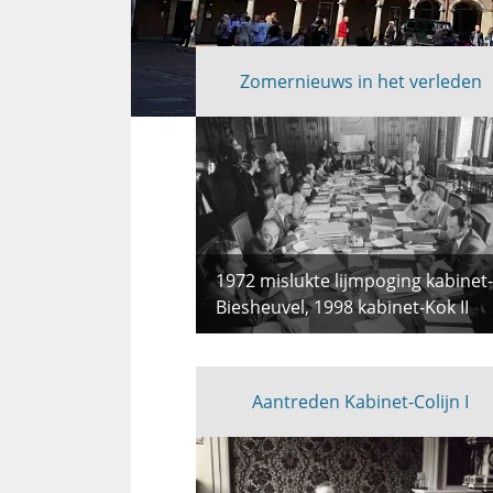
Zomernieuws in het verleden
Uitgelicht
1972 mislukte lijmpoging kabinet-
Biesheuvel, 1998 kabinet-Kok II
Aantreden Kabinet-Colijn I