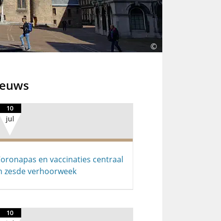
©
ieuws
10
jul
oronapas en vaccinaties centraal
n zesde verhoorweek
10